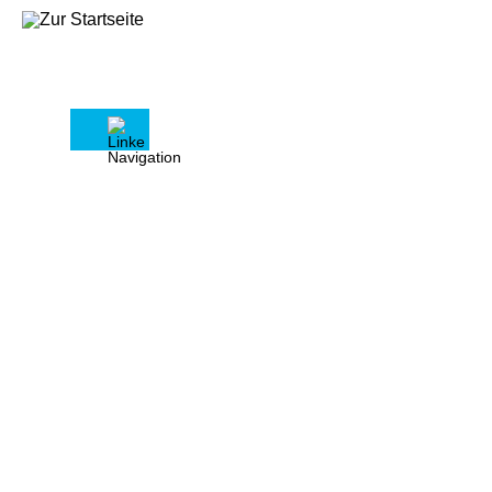
Pressemitteilung vom 05.06.2026
EU-Kommission bestätigt:
Mietregulierung verschärft
Wohnungsknappheit
Haus & Grund fordert
Kurswechsel in der
Wohnungspolitik
Die Europäische Kommission stellt