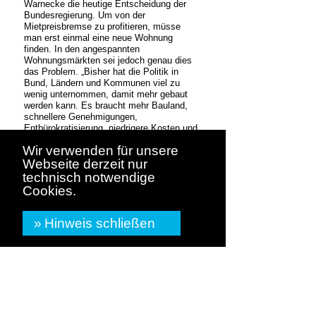
Warnecke die heutige Entscheidung der
Bundesregierung. Um von der
Mietpreisbremse zu profitieren, müsse
man erst einmal eine neue Wohnung
finden. In den angespannten
Wohnungsmärkten sei jedoch genau dies
das Problem. „Bisher hat die Politik in
Bund, Ländern und Kommunen viel zu
wenig unternommen, damit mehr gebaut
werden kann. Es braucht mehr Bauland,
schnellere Genehmigungen,
Entbürokratisierung, niedrigere Kosten und
eine geringere Grunderwerbsteuer. Von all
Wir verwenden für unsere
dem ist bisher wenig zu sehen“, betonte
Webseite derzeit nur
Warnecke.
technisch notwendige
Der Verband kritisiert zudem, dass die
Cookies.
Mietpreisbremse nicht zielgenau wirke.
„Der mietende Chefarzt profitiert genauso
wie der mietende Krankenpfleger. Und den
Hinweis schließen
Aufwand zur Umsetzung der
Mietpreisbremse hat ein vermietender
Bürger ebenso wie ein Immobilienkonzern“,
verdeutlichte der Verbandschef. Deshalb
sei das Wohngeld, das sich an den
individuellen Bedürfnissen orientiere, viel
gerechter und eine rechtliche
Sonderstellung von vermietenden Bürgern